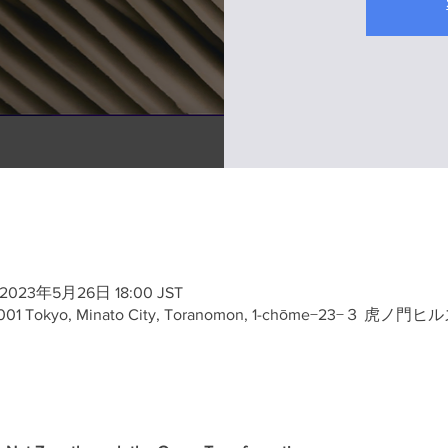
 2023年5月26日 18:00 JST
5-0001 Tokyo, Minato City, Toranomon, 1-chōme−23−３ 虎