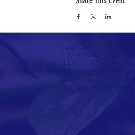
Share This Event
ABOUT US >
同志社大学は2021年11月に「
ました。この研究センターの目的は
顧客、(４)従業員、(５)取引先な
球環境といったステークホルダー
測定、監視、評価、報告する仕組