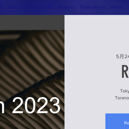
6
About
Value Model
Projects
Publications
More
5月2
R
Toky
Torano
Re