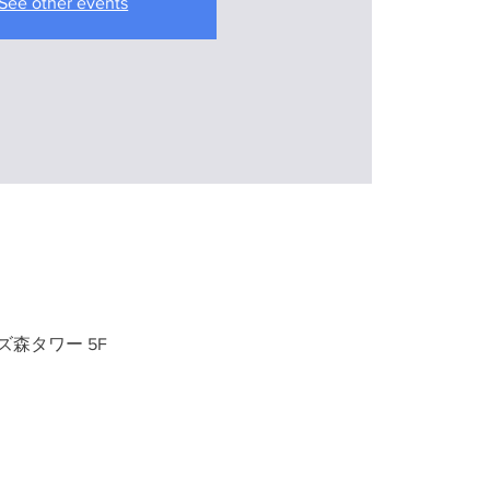
See other events
ノ門ヒルズ森タワー 5F