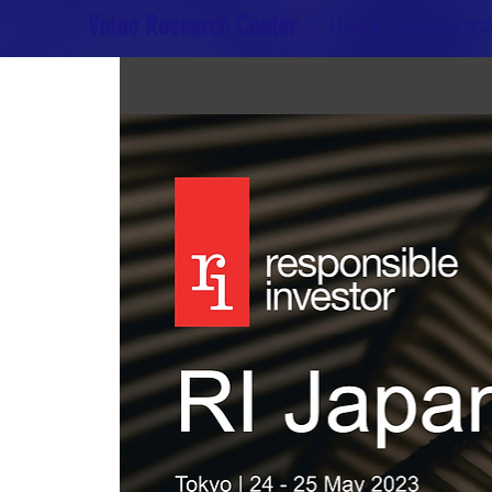
Value Research Center
Home
Valuism 202