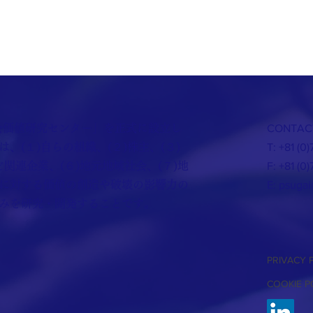
社会価値研究センター」を正式に設立し
CONTAC
、(１)自らの組織、(２)株主、(３)
T: +81 (0
ど関連企業、(６)地元地域社会、(７)地
F: +81 (0
に対する価値の創造や破壊の影響力の
E:
psugai
みを研究・開発することです。
PRIVACY 
COOKIE P