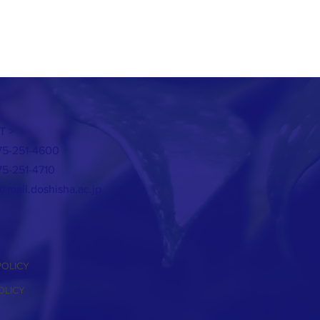
T >
)75-251-4600
)75-251-4710
@mail.doshisha.ac.jp
POLICY
OLICY