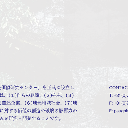
社会価値研究センター」を正式に設立し
CONTAC
、(１)自らの組織、(２)株主、(３)
T: +81 (0
ど関連企業、(６)地元地域社会、(７)地
F: +81 (0
に対する価値の創造や破壊の影響力の
E:
psugai
みを研究・開発することです。