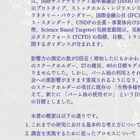
は、国際サステナビリティ基準審議会 (ISSB) 
示プロトタイプ、ストックホルム・レジリエン
ラネタリー・バウンダリー、国際金融公社 (IFC
ス・スタンダード、UNDPの企業・事業体向けS
準、Science Based Targetsの気候変動開
示タスクフォース (TCFD) の指標、目標、ト
関するガイダンスが含まれます。
影響力の測定の数が2倍近く増加したにもかかわ
のステークホルダー、27の趣旨、80の目標モデ
りませんでした。しかし、パーム油の利用とそ
会への悪影響がますます重視されるようになり
のステークホルダーの項目に既存の 「生物多様
えて、新たに 「パーム油の使用ゼロ」 という目
の目標としました。
本書の概要は以下の通りです。
これまでの研究における基本的な考え方につい
調査を実施するために従ったプロセスについて