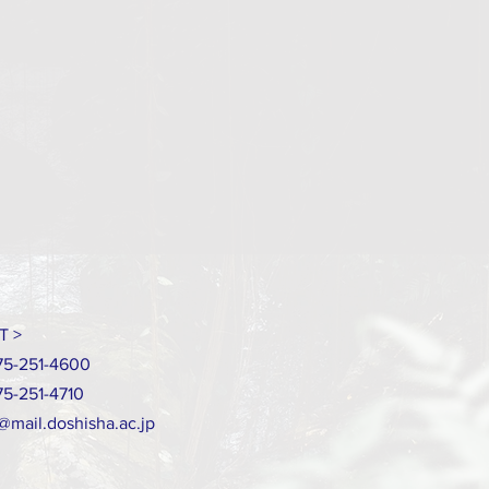
T >
)75-251-4600
)75-251-4710
@mail.doshisha.ac.jp