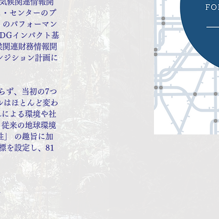
の気候関連情報開
ス・センターのプ
) のパフォーマン
DGインパクト基
示、気候関連財務情報開
ランジション計画に
らず、当初の7つ
ルはほとんど変わ
れによる環境や社
、従来の地球環境
性」 の趣旨に加
標を設定し、81
て